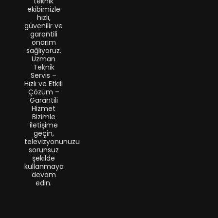
teknik
ekibimizle
hızlı,
güvenilir ve
garantili
onarım
sağlıyoruz.
Uzman
Teknik
Servis –
Hızlı ve Etkili
Çözüm –
Garantili
Hizmet
Bizimle
iletişime
geçin,
televizyonunuzu
sorunsuz
şekilde
kullanmaya
devam
edin.