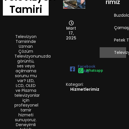
rimiz
Tamiri
Buzdola
Çamaşır
Mart
17,
Televizyon
2025
Petek 
Tamirinde
Uzman
Çözüm
Televiz
Televizyonunuzda
görüntü,
ses veya
Facebook
açılmama
Whatsapp
Paylaş
sorunu mu
var? LED,
Kategori:
LCD, OLED
Hizmetlerimiz
ve Plazma
televizyonlar
için
profesyonel
tamir
hizmeti
sunuyoruz.
Deneyimli